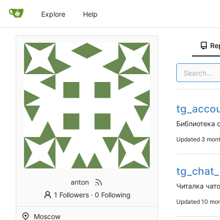
Explore
Help
Re
tg_acco
Библиотека 
Updated
tg_chat_
anton
Читалка чато
1 Followers
·
0 Following
Updated
Moscow