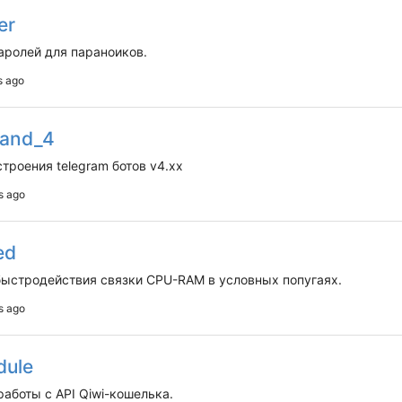
er
ролей для параноиков.
and_4
троения telegram ботов v4.xx
ed
ыстродействия связки CPU-RAM в условных попугаях.
dule
работы с API Qiwi-кошелька.