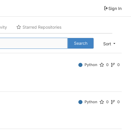
Sign In
vity
Starred Repositories
Search
Sort
Python
0
0
Python
0
0